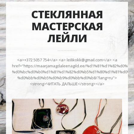
СТЕКЛЯННАЯ
МАСТЕРСКАЯ
ЛЕЙЛИ
<a>+372 5057 754</a> <a> leilikokk@gmail.com</a> <a
href="https://maarjamagdaleenagild.ee/%d1%81%d1%82%d
%d0%bc%d0%b0%d1%81%d1%82%d0%b5%d1%80%d1%81%d0%ba
%d0%bb%d0%b5%d0%b9%d0%bb%d0%b8/?lang=ru">
<strong>ЧИТАТЬ ДАЛЬШЕ</strong></a>