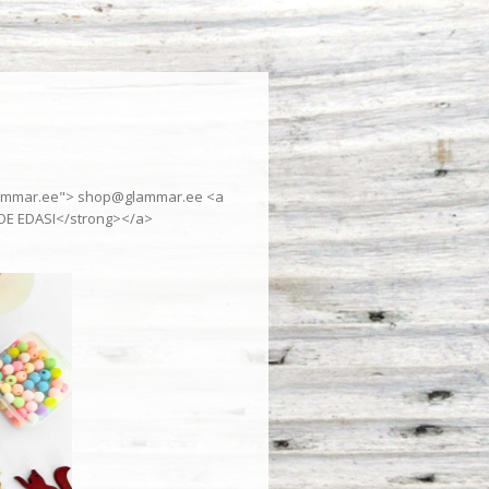
glammar.ee"> shop@glammar.ee <a
OE EDASI</strong></a>