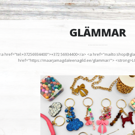
GLÄMMAR
<a href="tel:+37256934400">+372 56934400</a> <a href="mailto:shop@
href="https://maarjamagdaleenagild.ee/glammar/"> <strong>L