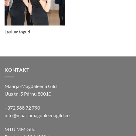
Laulumängud
KONTAKT
Maarja-Magdaleena Gild
Uus tn. 5 Pärnu 80010
+372 588 72 790
info@maarjamagdaleenagild.ee
MTÜ MM GIld