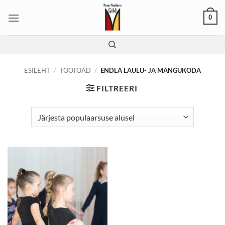
Skip
0
to
content
ESILEHT
/
TÖÖTOAD
/
ENDLA LAULU- JA MÄNGUKODA
FILTREERI