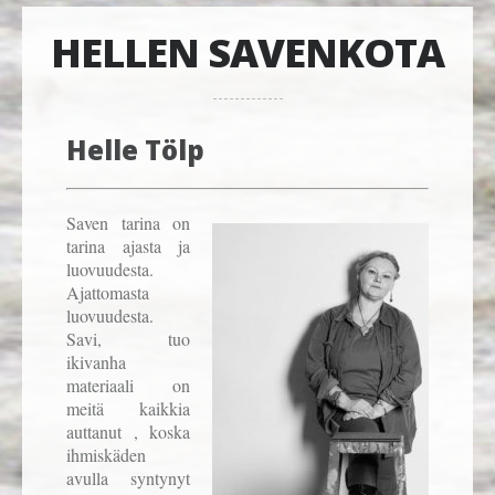
HELLEN SAVENKOTA
Helle Tölp
Saven tarina on
tarina ajasta ja
luovuudesta.
Ajattomasta
luovuudesta.
Savi, tuo
ikivanha
materiaali on
meitä kaikkia
auttanut , koska
ihmiskäden
avulla syntynyt