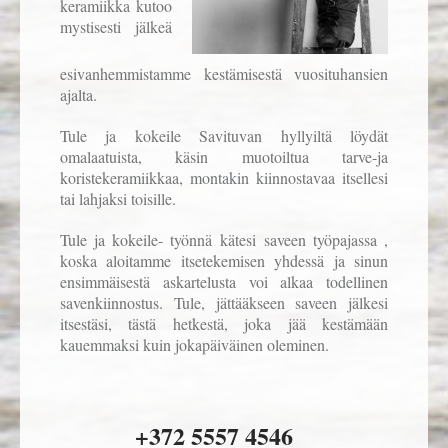
keramiikka kutoo
mystisesti jälkeä
esivanhemmistamme kestämisestä vuosituhansien
ajalta.
Tule ja kokeile Savituvan hyllyiltä löydät
omalaatuista, käsin muotoiltua tarve-ja
koristekeramiikkaa, montakin kiinnostavaa itsellesi
tai lahjaksi toisille.
Tule ja kokeile- työnnä kätesi saveen työpajassa ,
koska aloitamme itsetekemisen yhdessä ja sinun
ensimmäisestä askartelusta voi alkaa todellinen
savenkiinnostus. Tule, jättääkseen saveen jälkesi
itsestäsi, tästä hetkestä, joka jää kestämään
kauemmaksi kuin jokapäiväinen oleminen.
+372 5557 4546