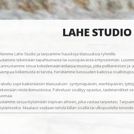
LAHE STUDIO
Olemme Lahe Studio ja tarjoamme hauskoja tilaisuuksia ryhmille.
Autamme tekemään tapahtumasta tai vuosipäivästä erityisemmän. Luom
annustamme sinua kokeilemaan erilaisia muotoja, jotta polttareistasi ja -juh
Aiempaa kokemusta ei tarvita, herätämme luovuuden kaikissa osallistujis
alvelu sopii kaikenlaisiin tilaisuuksiin- syntymäpäiviin, merkkipäiviin, tyttöje
tekemään niistä ikimuistoisia. Palveluun sisältyy opastus, taidetarvikket s
juomaa.
Autamme sinua löytämään sopivan aiheen, joka vastaa tarpeitasi. Tarjoa
löytämiseksi. Maalaus voidaan tehdä killan sisällä tai ulkopuolella toiveid