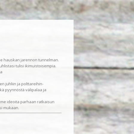
me hauskan jarennon tunnelman.
listasi tulisi ikimuistoisempia.
sa
n juhliin ja polttareihin-
ekä pyynnöstä välipalaa ja
mme ideoita parhaan ratkaisun
esi mukaan.