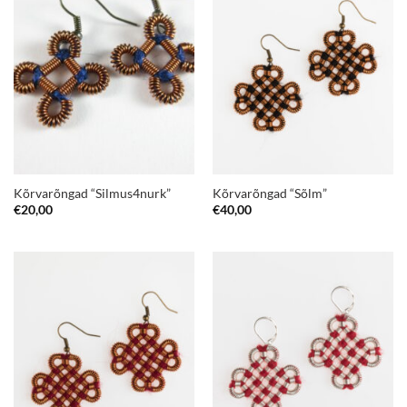
Kõrvarõngad “Silmus4nurk”
Kõrvarõngad “Sõlm”
€
20,00
€
40,00