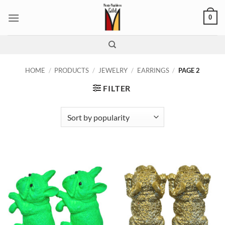
Skip
0
to
content
HOME
/
PRODUCTS
/
JEWELRY
/
EARRINGS
/
PAGE 2
FILTER