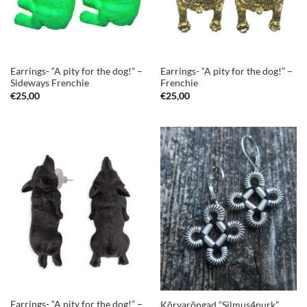
Earrings- “A pity for the dog!” –
Earrings- “A pity for the dog!” –
Sideways Frenchie
Frenchie
€
25,00
€
25,00
Earrings- “A pity for the dog!” –
Kõrvarõngad “Silmus4nurk”