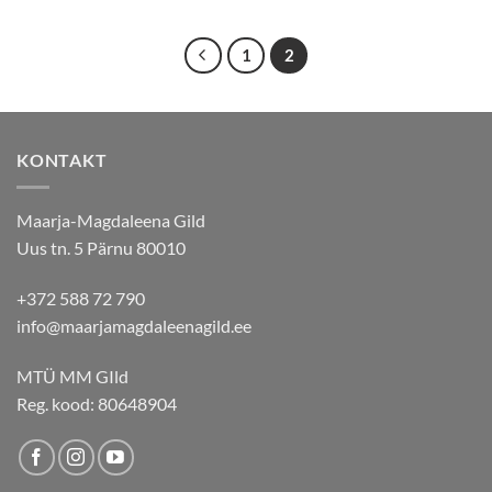
1
2
KONTAKT
Maarja-Magdaleena Gild
Uus tn. 5 Pärnu 80010
+372 588 72 790
info@maarjamagdaleenagild.ee
MTÜ MM GIld
Reg. kood: 80648904