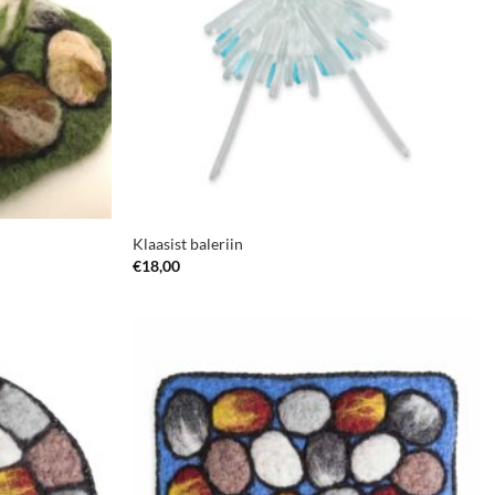
Klaasist baleriin
€
18,00