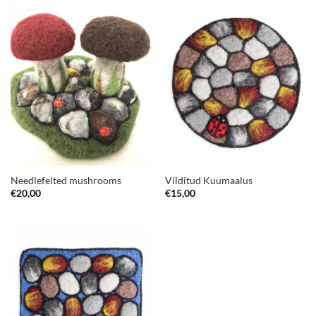
Needlefelted mushrooms
Vilditud Kuumaalus
€
20,00
€
15,00