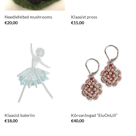
Needlefelted mushrooms
Klaasist pross
€
20,00
€
15,00
Klaasist baleriin
Kõrvarõngad “EluOnLill”
€
18,00
€
40,00