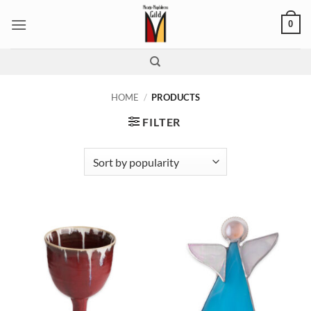
Skip
0
to
content
HOME
/
PRODUCTS
FILTER