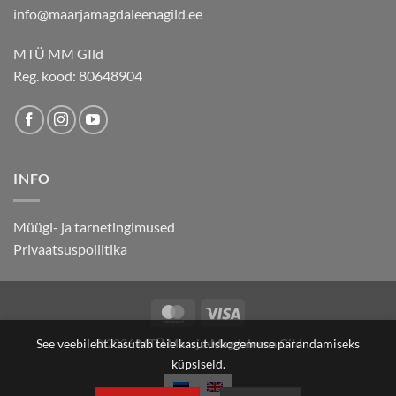
info@maarjamagdaleenagild.ee
MTÜ MM GIld
Reg. kood: 80648904
INFO
Müügi- ja tarnetingimused
Privaatsuspoliitika
MasterCard
Visa
See veebileht kasutab teie kasutuskogemuse parandamiseks
© 2026
MTÜ Maarja-Magdaleena Gild
küpsiseid.