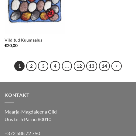
Vilditud Kuumaalus
€
20,00
1
2
3
4
…
12
13
14
KONTAKT
Maarja-Magdaleena Gild
Uus tn. 5 Pärnu 80010
+372 588 72 790