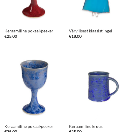
Keraamiline pokaal/peeker
Värvilisest klaasist ingel
€
25,00
€
18,00
Keraamiline pokaal/peeker
Keraamiline kruus
€
25,00
€
25,00