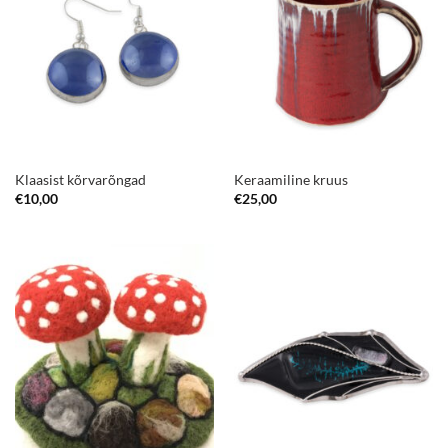
Klaasist kõrvarõngad
Keraamiline kruus
€
10,00
€
25,00