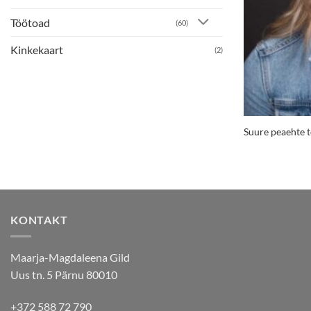
Töötoad
(60)
Kinkekaart
(2)
Suure peaehte 
KONTAKT
Maarja-Magdaleena Gild
Uus tn. 5 Pärnu 80010
+372 588 72 790