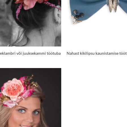
seklambri või juuksekammi töötuba
Nahast kikilipsu kaunistamise töö