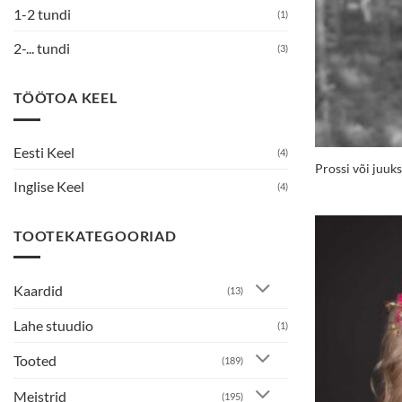
1-2 tundi
(1)
2-... tundi
(3)
TÖÖTOA KEEL
Eesti Keel
(4)
Prossi või juuk
Inglise Keel
(4)
TOOTEKATEGOORIAD
Kaardid
(13)
Lahe stuudio
(1)
Tooted
(189)
Meistrid
(195)