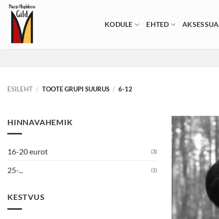
Skip
to
KODULE
EHTED
AKSESSUA
content
ESILEHT
/
TOOTE GRUPI SUURUS
/
6-12
HINNAVAHEMIK
16-20 eurot
(3)
25-...
(1)
KESTVUS