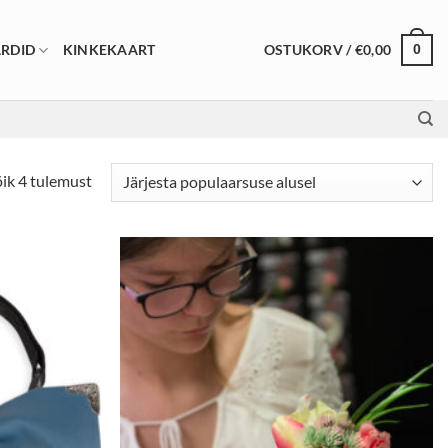
OSTUKORV /
€
0,00
RDID
KINKEKAART
0
Sorted
ik 4 tulemust
by
popularity