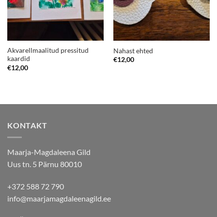
Akvarellmaalitud pressitud
Nahast ehted
kaardid
€
12,00
€
12,00
KONTAKT
Maarja-Magdaleena Gild
Uus tn. 5 Pärnu 80010
+372 588 72 790
info@maarjamagdaleenagild.ee