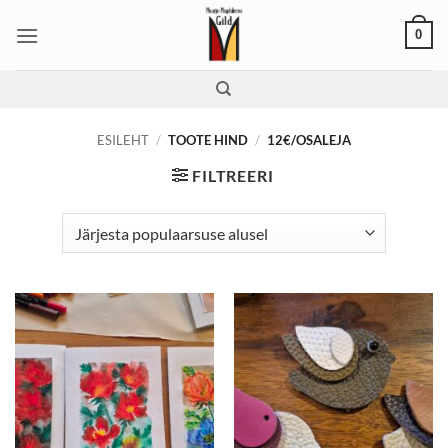
Skip
0
to
content
ESILEHT
/
TOOTE HIND
/
12€/OSALEJA
FILTREERI