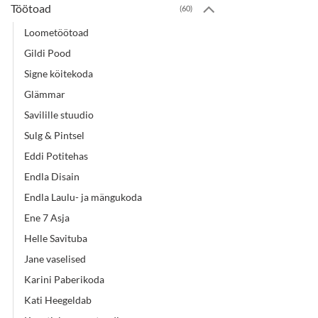
Töötoad
(60)
Loometöötoad
Gildi Pood
Signe köitekoda
Glämmar
Savilille stuudio
Sulg & Pintsel
Eddi Potitehas
Endla Disain
Endla Laulu- ja mängukoda
Ene 7 Asja
Helle Savituba
Jane vaselised
Karini Paberikoda
Kati Heegeldab