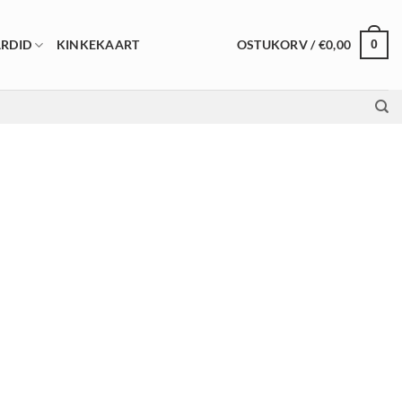
OSTUKORV /
€
0,00
RDID
KINKEKAART
0