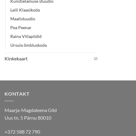
Kunstielamuse stuudio
Leili Klaasikoda
Maalistuudio
Pea Peenar
Raina Villapildid
Ursula õmbluskoda
Kinkekaart
(2)
KONTAKT
Maarja-Magdaleena Gild
Uus tn. 5 Pärnu 80010
+372 588 72 790