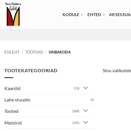
Skip
to
KODULE
EHTED
AKSESSUA
content
ESILEHT
/
TÖÖTOAD
/
VAIBAKODA
TOOTEKATEGOORIAD
Sinu valikutele
Kaardid
(13)
Lahe stuudio
(1)
Tooted
(189)
Meistrid
(195)