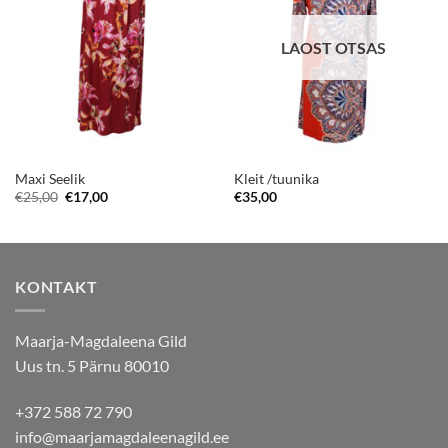
LAOST OTSAS
Maxi Seelik
Kleit /tuunika
Algne
Current
€
25,00
€
17,00
€
35,00
hind
price
oli:
is:
€25,00.
€17,00.
KONTAKT
Maarja-Magdaleena Gild
Uus tn. 5 Pärnu 80010
+372 588 72 790
info@maarjamagdaleenagild.ee