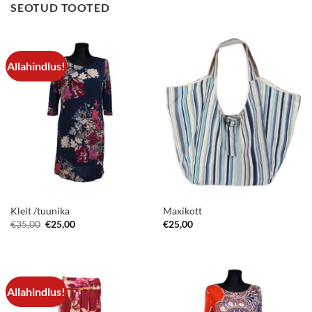
SEOTUD TOOTED
Allahindlus!
Kleit /tuunika
Maxikott
Algne
Current
€
35,00
€
25,00
€
25,00
hind
price
oli:
is:
€35,00.
€25,00.
Allahindlus!