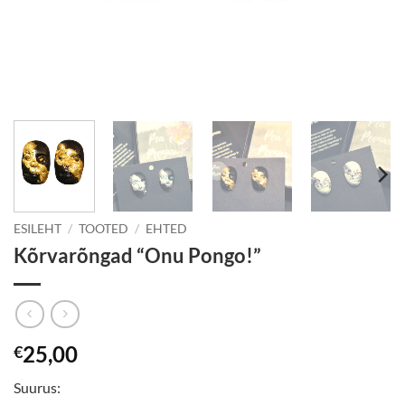
ESILEHT
/
TOOTED
/
EHTED
Kõrvarõngad “Onu Pongo!”
25,00
€
Suurus: