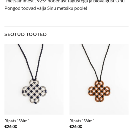
“metsainimest”. 925° hõbedast tagustega ja biovaigust Onu
Pongod toovad välja Sinu metsiku poole!
SEOTUD TOOTED
Ripats “Sõlm”
Ripats “Sõlm”
€
26,00
€
26,00