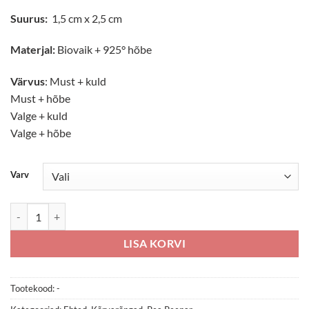
Suurus:
1,5 cm x 2,5 cm
Materjal:
Biovaik + 925° hõbe
Värvus
:
Must + kuld
Must + hõbe
Valge + kuld
Valge + hõbe
Varv
Kõrvarõngad "Onu Pongo!" kogus
LISA KORVI
Tootekood:
-