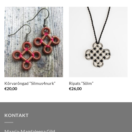
Kõrvarõngad “Silmus4nurk”
Ripats “Sõlm”
€
20,00
€
26,00
KONTAKT
Maarja-Magdaleena Gild