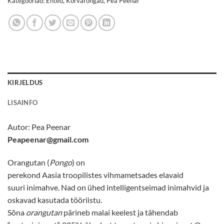
Kategooriad:
Ehted
,
Kõrvarõngad
,
Pea Peenar
KIRJELDUS
LISAINFO
Autor:
Pea Peenar
Peapeenar@gmail.com
Orangutan (
Pongo
) on
perekond
Aasia
troopilistes
vihmametsades
elavaid
suuri
inimahve
. Nad on ühed intelligentseimad inimahvid ja
oskavad kasutada tööriistu.
Sõna
orangutan
pärineb
malai
keelest ja tähendab