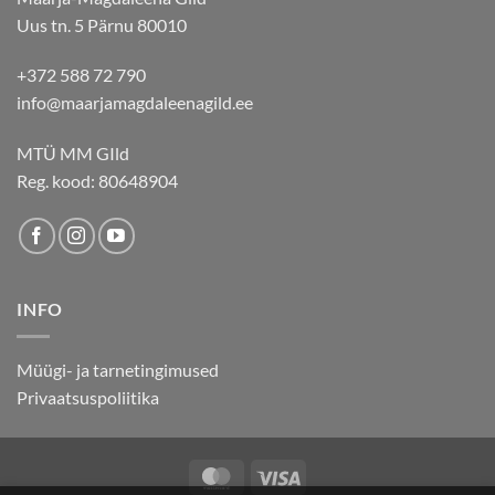
Uus tn. 5 Pärnu 80010
+372 588 72 790
info@maarjamagdaleenagild.ee
MTÜ MM GIld
Reg. kood: 80648904
INFO
Müügi- ja tarnetingimused
Privaatsuspoliitika
MasterCard
Visa