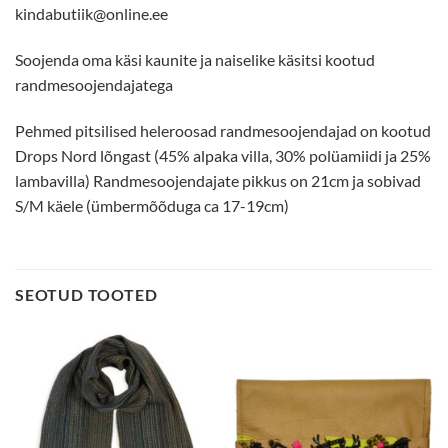
kindabutiik@online.ee
Soojenda oma käsi kaunite ja naiselike käsitsi kootud
randmesoojendajatega
Pehmed pitsilised heleroosad randmesoojendajad on kootud
Drops Nord lõngast (45% alpaka villa, 30% polüamiidi ja 25%
lambavilla) Randmesoojendajate pikkus on 21cm ja sobivad
S/M käele (ümbermõõduga ca 17-19cm)
SEOTUD TOOTED