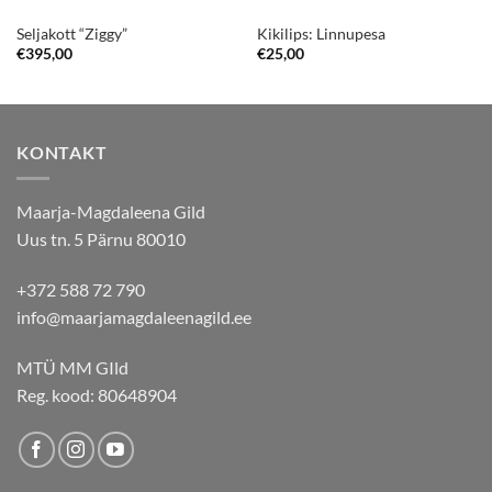
Seljakott “Ziggy”
Kikilips: Linnupesa
€
395,00
€
25,00
KONTAKT
Maarja-Magdaleena Gild
Uus tn. 5 Pärnu 80010
+372 588 72 790
info@maarjamagdaleenagild.ee
MTÜ MM GIld
Reg. kood: 80648904