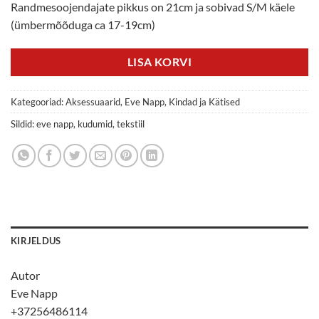
Randmesoojendajate pikkus on 21cm ja sobivad S/M käele
(ümbermõõduga ca 17-19cm)
LISA KORVI
Kategooriad:
Aksessuaarid
,
Eve Napp
,
Kindad ja Kätised
Sildid:
eve napp
,
kudumid
,
tekstiil
KIRJELDUS
Autor
Eve Napp
+37256486114