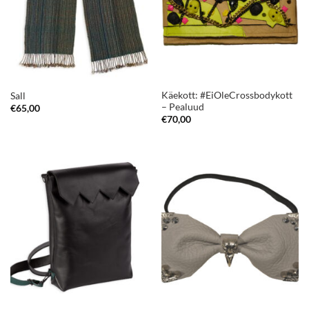
Käekott: #EiOleCrossbodykott
Sall
– Pealuud
€
65,00
€
70,00