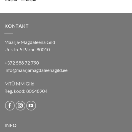
range:
€10,00
through
€100,00
KONTAKT
Maarja-Magdaleena Gild
Uus tn. 5 Pärnu 80010
+372 588 72 790
info@maarjamagdaleenagild.ee
MTÜ MM GIld
Reg. kood: 80648904
INFO