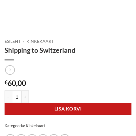
ESILEHT
/
KINKEKAART
Shipping to Switzerland
60,00
€
Shipping to Switzerland kogus
LISA KORVI
Kategooria:
Kinkekaart