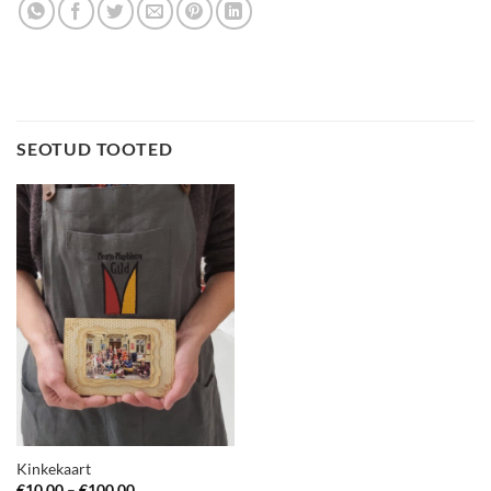
SEOTUD TOOTED
Kinkekaart
Price
€
10,00
–
€
100,00