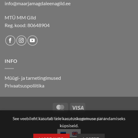
info@maarjamagdaleenagild.ee
MTÜ MM GIld
Reg. kood: 80648904
INFO
Müügi- ja tarnetingimused
Privaatsuspoliitika
MasterCard
Visa
© 2026
MTÜ Maarja-Magdaleena Gild
See veebileht kasutab teie kasutuskogemuse parandamiseks
küpsiseid.