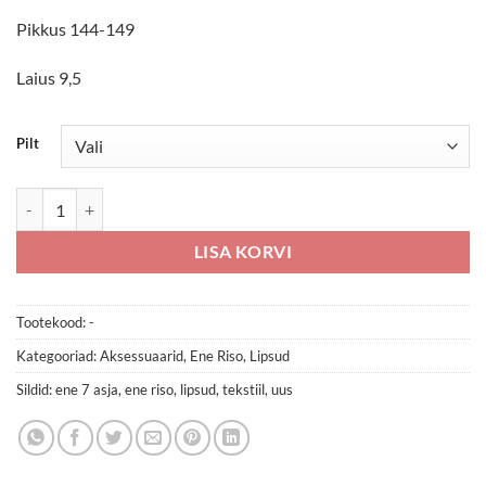
Pikkus 144-149
Laius 9,5
Pilt
Siidilips "Rebased" kogus
LISA KORVI
Tootekood:
-
Kategooriad:
Aksessuaarid
,
Ene Riso
,
Lipsud
Sildid:
ene 7 asja
,
ene riso
,
lipsud
,
tekstiil
,
uus