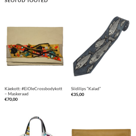
SEOTUD TOOTED
Käekott: #EiOleCrossbodykott
Siidilips “Kalad”
– Maskeraad
€
35,00
€
70,00