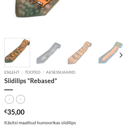
ESILEHT
/
TOOTED
/
AKSESSUAARID
Siidilips “Rebased”
35,00
€
Käsitsi maalitud humoorikas siidilips