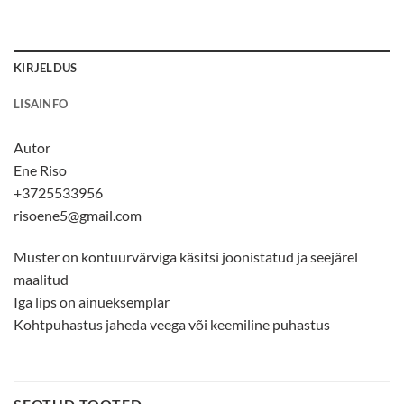
KIRJELDUS
LISAINFO
Autor
Ene Riso
+3725533956
risoene5@gmail.com
Muster on kontuurvärviga käsitsi joonistatud ja seejärel
maalitud
Iga lips on ainueksemplar
Kohtpuhastus jaheda veega või keemiline puhastus