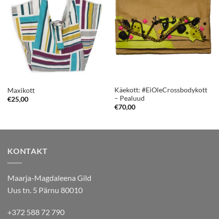
Käekott: #EiOleCrossbodykott
Maxikott
– Pealuud
€
25,00
€
70,00
KONTAKT
Maarja-Magdaleena Gild
Uus tn. 5 Pärnu 80010
+372 588 72 790