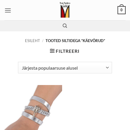
Skip
0
to
content
ESILEHT
/
TOOTED SILTIDEGA “KÄEVÕRUD”
FILTREERI