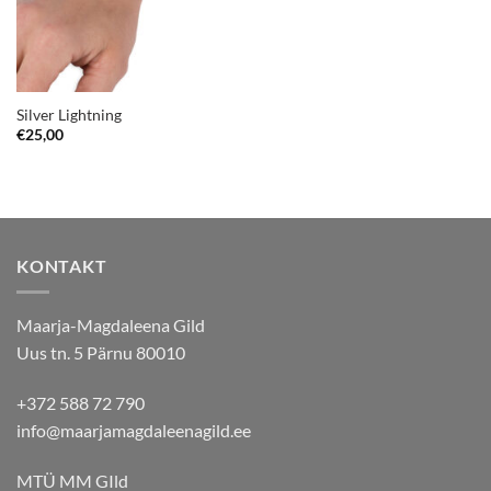
Silver Lightning
€
25,00
KONTAKT
Maarja-Magdaleena Gild
Uus tn. 5 Pärnu 80010
+372 588 72 790
info@maarjamagdaleenagild.ee
MTÜ MM GIld