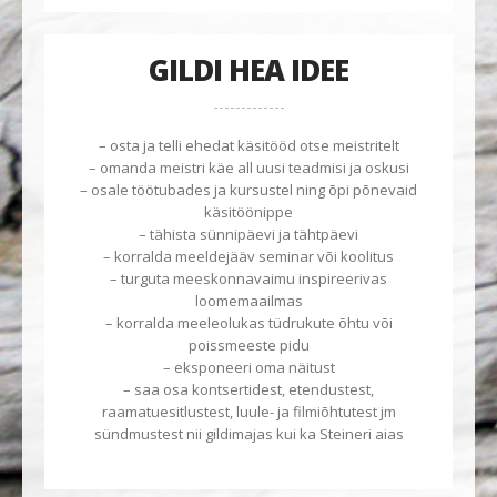
GILDI HEA IDEE
– osta ja telli ehedat käsitööd otse meistritelt
– omanda meistri käe all uusi teadmisi ja oskusi
– osale töötubades ja kursustel ning õpi põnevaid
käsitöönippe
– tähista sünnipäevi ja tähtpäevi
– korralda meeldejääv seminar või koolitus
– turguta meeskonnavaimu inspireerivas
loomemaailmas
– korralda meeleolukas tüdrukute õhtu või
poissmeeste pidu
– eksponeeri oma näitust
– saa osa kontsertidest, etendustest,
raamatuesitlustest, luule- ja filmiõhtutest jm
sündmustest nii gildimajas kui ka Steineri aias