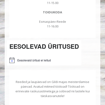
11-15.00
TOIDUKODA
Esmaspäev-Reede
11-16.00
EESOLEVAD ÜRITUSED
Eesolevaid üritusi ei leitud
Notice
Reeded ja laupäevad on Gildi majas meisterdamise
päevad. Avatud mitmed töötoad! Töötoad on
erinevate raskusastmetega ja sobivad nii lastele kui
täiskasvanutele!