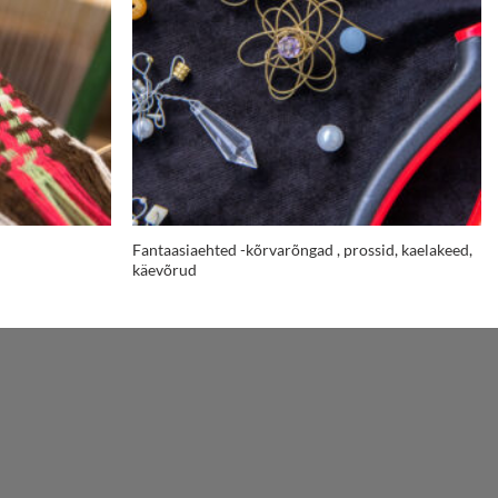
Fantaasiaehted -kõrvarõngad , prossid, kaelakeed,
käevõrud