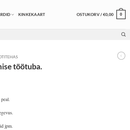
OSTUKORV /
€
0,00
RDID
KINKEKAART
0
OTITEHAS
ise töötuba.
 peal.
egevus.
id jpm.