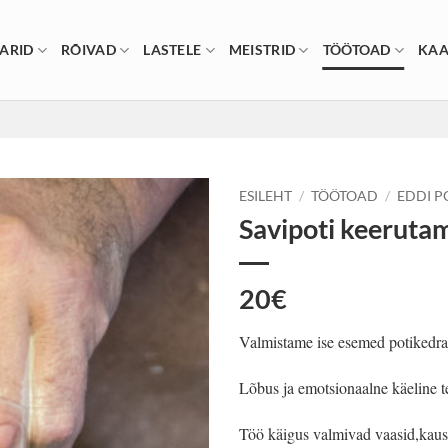
ARID
RÕIVAD
LASTELE
MEISTRID
TÖÖTOAD
KAA
ESILEHT
/
TÖÖTOAD
/
EDDI P
Savipoti keerutam
20€
Valmistame ise esemed potikedra
Lõbus ja emotsionaalne käeline t
Töö käigus valmivad vaasid,kaus