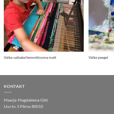
Väike vaibake/lemmiklooma matt
Väike peegel
KONTAKT
Maarja-Magdaleena Gild
Uus tn. 5 Pärnu 80010