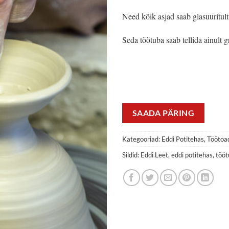
Need kõik asjad saab glasuuritult 
Seda töötuba saab tellida ainult g
SAADA PÄRING
Kategooriad:
Eddi Potitehas
,
Töötoa
Sildid:
Eddi Leet
,
eddi potitehas
,
tööt