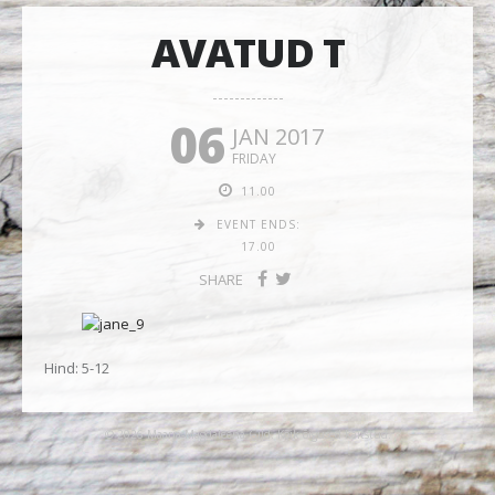
AVATUD T
06
JAN 2017
FRIDAY
11.00
EVENT ENDS:
17.00
SHARE
Hind: 5-12
© 2026 Maarja-Magdaleena Gild. Kõik õigused kaitstud.