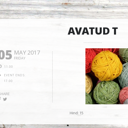
AVATUD T
05
MAY 2017
FRIDAY
11.00
EVENT ENDS:
17.00
SHARE
Hind: 15