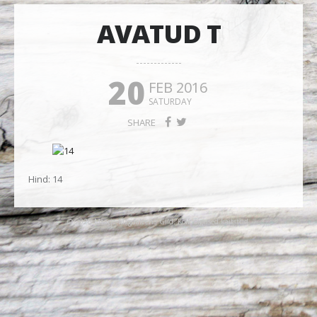
AVATUD T
20
FEB 2016
SATURDAY
SHARE
Hind: 14
© 2026 Maarja-Magdaleena Gild. Kõik õigused kaitstud.