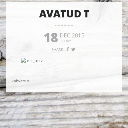
AVATUD T
18
DEC 2015
FRIDAY
SHARE
Vahvate n
© 2026 Maarja-Magdaleena Gild. Kõik õigused kaitstud.