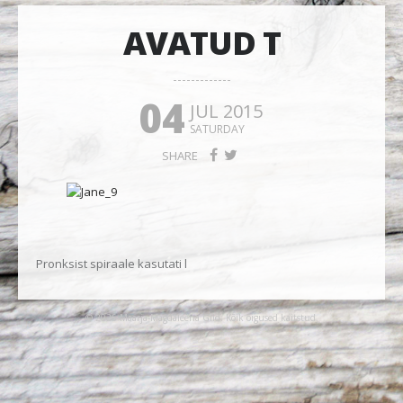
AVATUD T
04
JUL 2015
SATURDAY
SHARE
Pronksist spiraale kasutati l
© 2026 Maarja-Magdaleena Gild. Kõik õigused kaitstud.