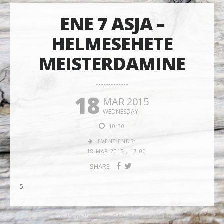
ENE 7 ASJA –
HELMESEHETE
MEISTERDAMINE
18
MAR 2015
WEDNESDAY
10:30
EVENT ENDS:
18 MAR 2015
,
17:00
SHARE
5
© 2026 Maarja-Magdaleena Gild. Kõik õigused kaitstud.