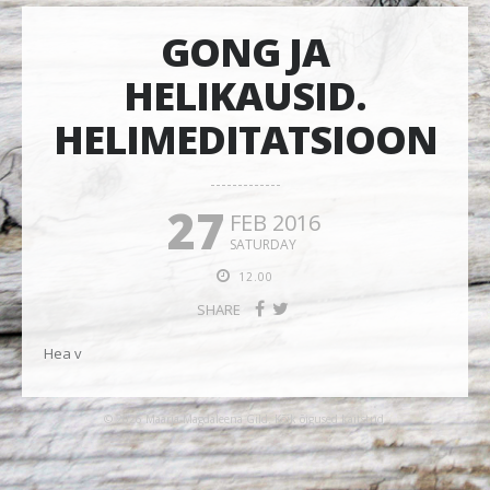
GONG JA
HELIKAUSID.
HELIMEDITATSIOON
27
FEB 2016
SATURDAY
12.00
SHARE
Hea v
© 2026 Maarja-Magdaleena Gild. Kõik õigused kaitstud.