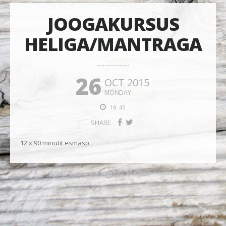
JOOGAKURSUS
HELIGA/MANTRAGA
26
OCT 2015
MONDAY
18.45
SHARE
12 x 90 minutit esmasp
© 2026 Maarja-Magdaleena Gild. Kõik õigused kaitstud.