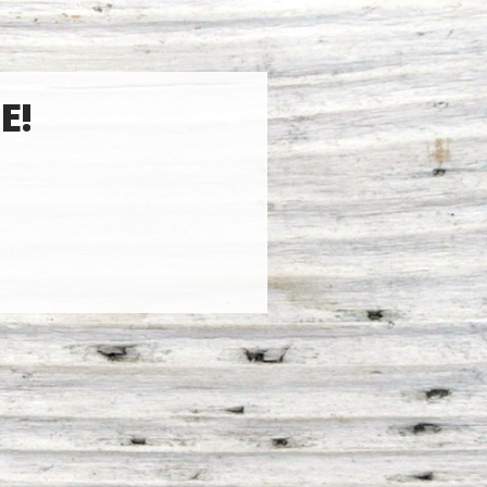
E!
d.