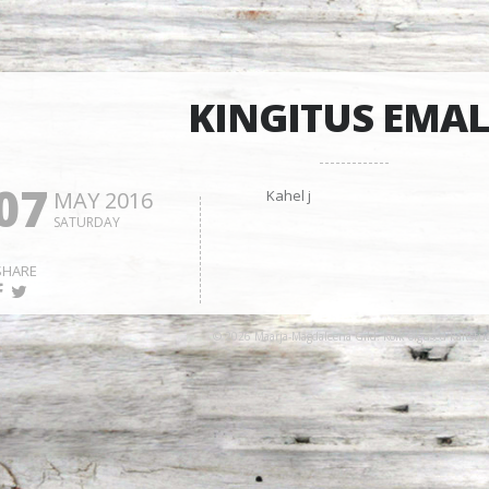
KINGITUS EMAL
07
MAY 2016
Kahel j
SATURDAY
SHARE
© 2026 Maarja-Magdaleena Gild. Kõik õigused kaitstu