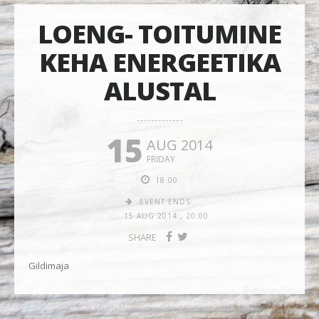
LOENG- TOITUMINE
KEHA ENERGEETIKA
ALUSTAL
15
AUG 2014
FRIDAY
18:00
EVENT ENDS:
15 AUG 2014
,
20:00
SHARE
Gildimaja
© 2026 Maarja-Magdaleena Gild. Kõik õigused kaitstud.