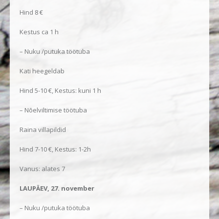
Hind 8 €
Kestus ca 1 h
– Nuku /putuka töötuba
Kati heegeldab
Hind 5-10 €, Kestus: kuni 1 h
– Nõelviltimise töötuba
Raina villapildid
Hind 7-10 €, Kestus: 1-2h
Vanus: alates 7
LAUPÄEV, 27. november
– Nuku /putuka töötuba