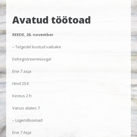
Avatud töötoad
REEDE, 26. november
– Telgedel kootud vaibake
Eelregistreerimisega!
Ene 7 asja
Hind 20 €
Kestus 2 h
Vanus alates 7
– Liigendloomad
Ene 7 Asja