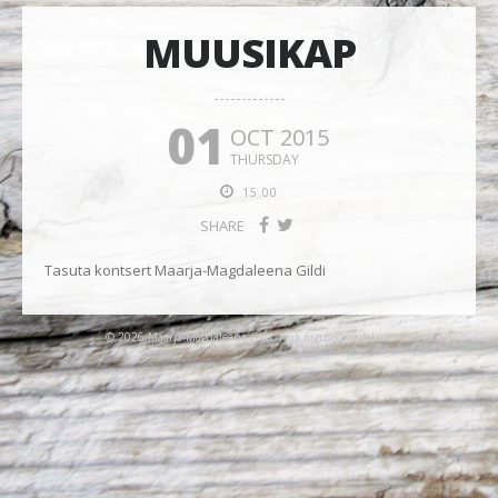
MUUSIKAP
01
OCT 2015
THURSDAY
15.00
SHARE
Tasuta kontsert Maarja-Magdaleena Gildi
© 2026 Maarja-Magdaleena Gild. Kõik õigused kaitstud.