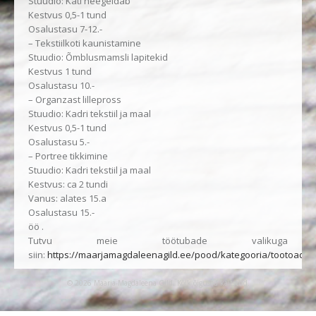
Stuudio: Kati heegeldab
Kestvus 0,5-1 tund
Osalustasu 7-12.-
– Tekstiilkoti kaunistamine
Stuudio: Õmblusmamsli lapitekid
Kestvus 1 tund
Osalustasu 10.-
– Organzast lillepross
Stuudio: Kadri tekstiil ja maal
Kestvus 0,5-1 tund
Osalustasu 5.-
– Portree tikkimine
Stuudio: Kadri tekstiil ja maal
Kestvus: ca 2 tundi
Vanus: alates 15.a
Osalustasu 15.-
öö .
Tutvu meie töötubade valikuga
siin:
https://maarjamagdaleenagild.ee/pood/kategooria/tootoad
© 2026 Maarja-Magdaleena Gild. Kõik õigused kaitstud.