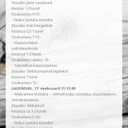
Stuudio: Jane vaselised
Kestvis 1-2 tundi
Osalustasu 9-15.-
– Nuku/ putuka töötuba
Stuudio: Kati heegeldab
Kestvus 0,5-1 tund
Osalustasu 7-12.-
– Klaasisulatus
Leili klaasikoda
Kestvus 1-2 tundi
Osalustasu alates 10.-
– Tekstiilkoti kaunistamine
Stuudio: Õmblusmamsli lapitekid
Kestvus 1 tund
Osalustasu 10.-
LAUPÄEVAL, 17. veebruaril 11-15:00
– Makramee töötuba – võtmehoidja, tassialus, küünlalatern,
seinakaunistus.
Stuudio: Gildi pood
Kestvus ca 1-2 tundi
Osalustasu 5-20.-
– Nuku/ putuka töötuba