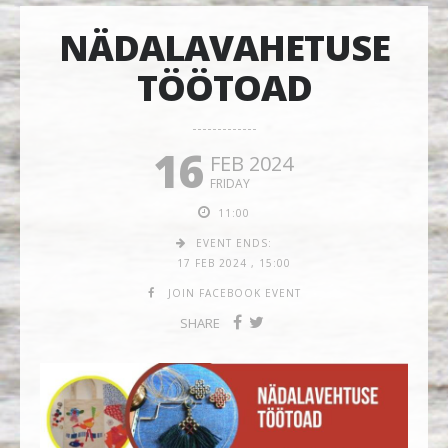
NÄDALAVAHETUSE
TÖÖTOAD
16
FEB 2024
FRIDAY
11:00
EVENT ENDS:
17 FEB 2024
,
15:00
JOIN FACEBOOK EVENT
SHARE