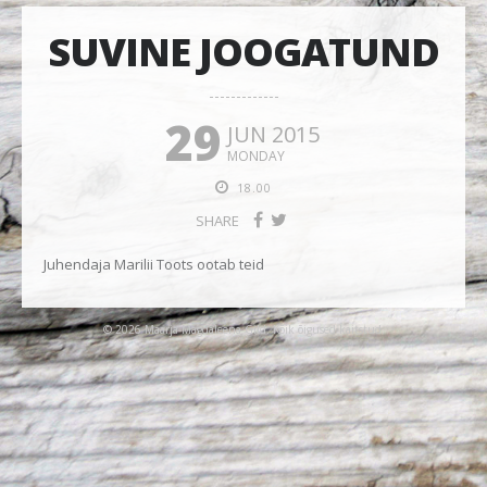
SUVINE JOOGATUND
29
JUN 2015
MONDAY
18.00
SHARE
Juhendaja Marilii Toots ootab teid
© 2026 Maarja-Magdaleena Gild. Kõik õigused kaitstud.