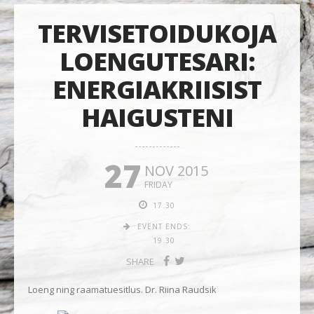
TERVISETOIDUKOJA
LOENGUTESARI:
ENERGIAKRIISIST
HAIGUSTENI
27
NOV 2015
FRIDAY
17.30
EVENT ENDS:
19.30
SHARE
Loeng ning raamatuesitlus. Dr. Riina Raudsik