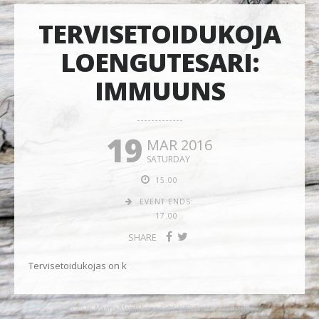
TERVISETOIDUKOJA
LOENGUTESARI:
IMMUUNS
19
MAR 2016
SATURDAY
15.00
EVENT ENDS:
17.00
SHARE
Tervisetoidukojas on k
© 2026 Maarja-Magdaleena Gild. Kõik õigused kaitstud.