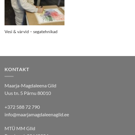
Vesi & värvid – segatehnikad
KONTAKT
Maarja-Magdaleena Gild
Uus tn. 5 Pärnu 80010
+372 588 72 790
info@maarjamagdaleenagild.ee
MTÜ MM GIld