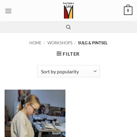
Skip
0
to
content
HOME
/
WORKSHOPS
/
SULG & PINTSEL
FILTER