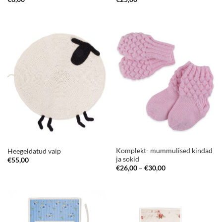
Komplekt- mummulised kindad
Heegeldatud vaip
ja sokid
€
55,00
Price
€
26,00
–
€
30,00
range:
€26,00
through
€30,00