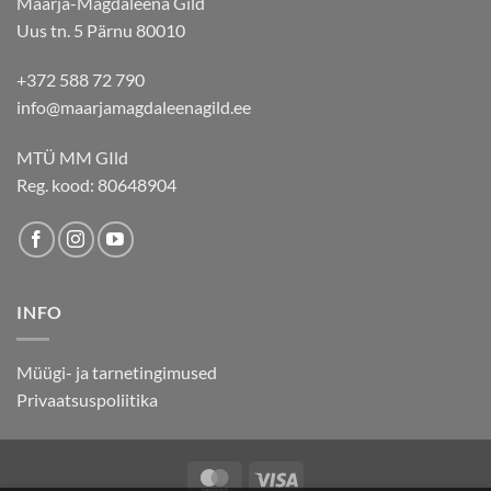
Maarja-Magdaleena Gild
Uus tn. 5 Pärnu 80010
+372 588 72 790
info@maarjamagdaleenagild.ee
MTÜ MM GIld
Reg. kood: 80648904
INFO
Müügi- ja tarnetingimused
Privaatsuspoliitika
MasterCard
Visa