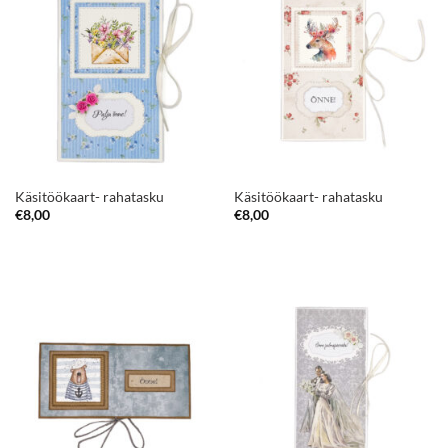
Käsitöökaart- rahatasku
Käsitöökaart- rahatasku
€
8,00
€
8,00