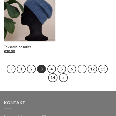
Teksasinine müts
€
30,00
1
2
3
4
5
6
…
12
13
14
KONTAKT