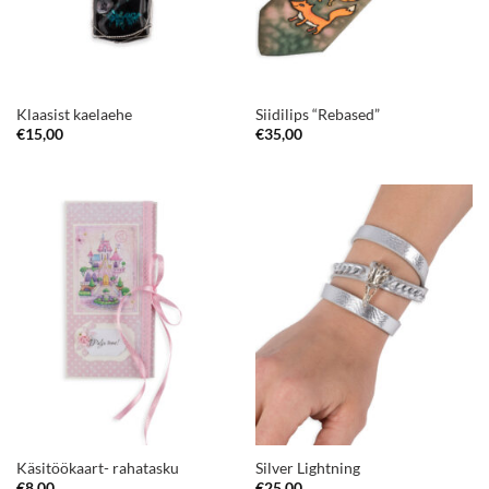
Klaasist kaelaehe
Siidilips “Rebased”
€
15,00
€
35,00
Käsitöökaart- rahatasku
Silver Lightning
€
8,00
€
25,00