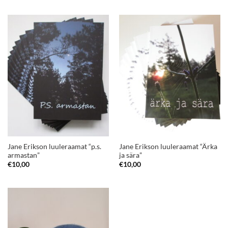
Jane Erikson luuleraamat “p.s.
Jane Erikson luuleraamat “Ärka
armastan”
ja sära”
€
10,00
€
10,00