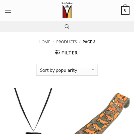
Skip
0
to
content
HOME
/
PRODUCTS
/
PAGE 3
FILTER