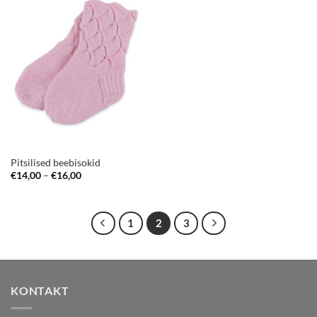
Pitsilised beebisokid
Price
€
14,00
–
€
16,00
range:
€14,00
through
€16,00
1
2
3
KONTAKT