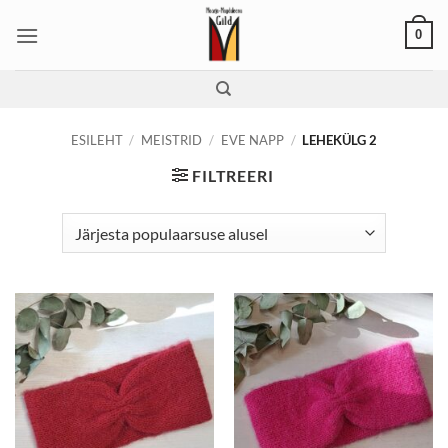
Skip
0
to
content
ESILEHT
/
MEISTRID
/
EVE NAPP
/
LEHEKÜLG 2
FILTREERI