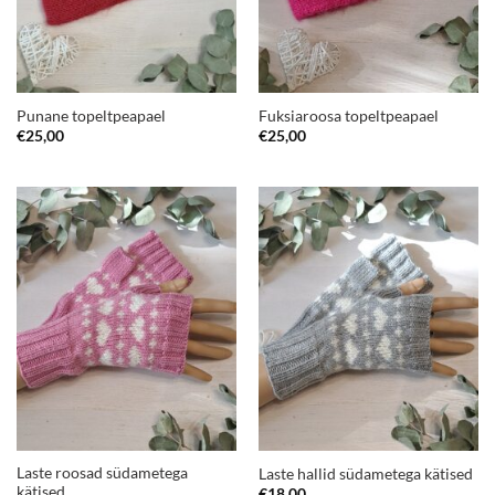
Punane topeltpeapael
Fuksiaroosa topeltpeapael
€
25,00
€
25,00
Laste roosad südametega
Laste hallid südametega kätised
kätised
€
18,00