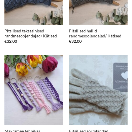
Pitsilised teksasinised
Pitsilised hallid
randmesoojendajad/ Kätised
randmesoojendajad/ Kätised
€
32,00
€
32,00
Makramee tehnikas
Pitsilised sõrmkindad