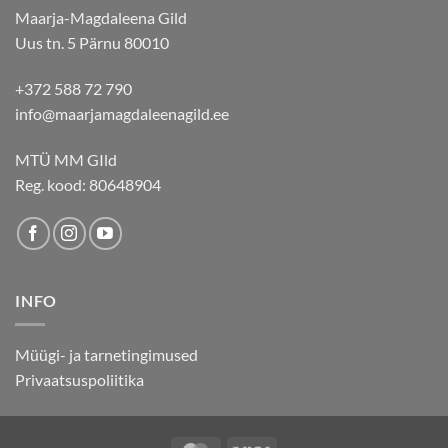
Maarja-Magdaleena Gild
Uus tn. 5 Pärnu 80010
+372 588 72 790
info@maarjamagdaleenagild.ee
MTÜ MM GIld
Reg. kood: 80648904
INFO
Müügi- ja tarnetingimused
Privaatsuspoliitika