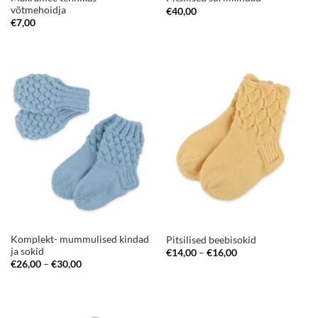
võtmehoidja
€
40,00
€
7,00
Komplekt- mummulised kindad
Pitsilised beebisokid
ja sokid
Price
€
14,00
–
€
16,00
range:
Price
€
26,00
–
€
30,00
€14,00
range:
through
€26,00
€16,00
through
€30,00