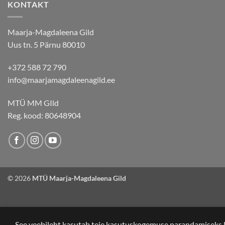
KONTAKT
Maarja-Magdaleena Gild
Uus tn. 5 Pärnu 80010
+372 588 72 790
info@maarjamagdaleenagild.ee
MTÜ MM GIld
Reg. kood: 80648904
© 2026
MTÜ Maarja-Magdaleena Gild
See veebileht kasutab teie kasutuskogemuse parandamiseks 