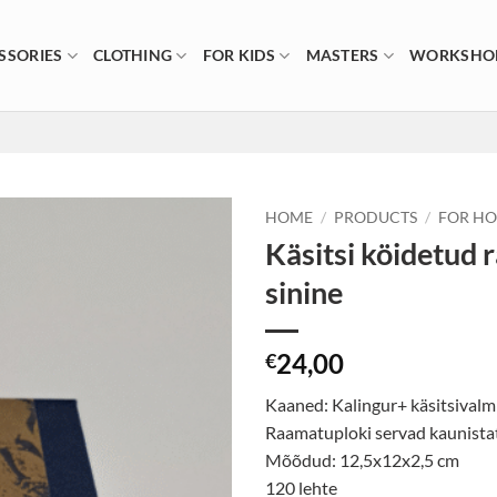
SSORIES
CLOTHING
FOR KIDS
MASTERS
WORKSHO
HOME
/
PRODUCTS
/
FOR H
Käsitsi köidetud
sinine
24,00
€
Kaaned: Kalingur+ käsitsivalm
Raamatuploki servad kaunista
Mõõdud: 12,5x12x2,5 cm
120 lehte