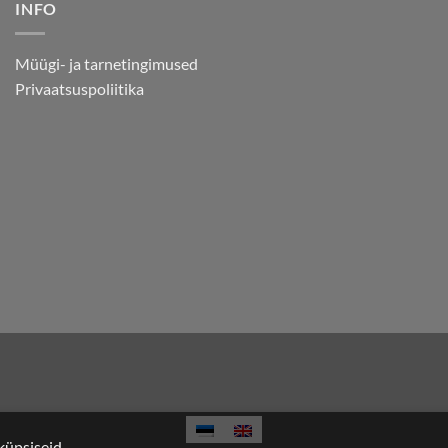
INFO
Müügi- ja tarnetingimused
Privaatsuspoliitika
küpsiseid.