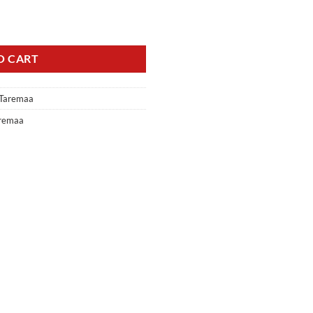
sinine quantity
O CART
 Taremaa
aremaa