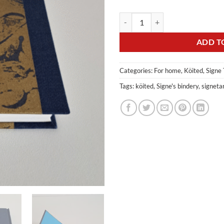
Käsitsi köidetud raamat/märkmik 
ADD T
Categories:
For home
,
Köited
,
Signe
Tags:
köited
,
Signe's bindery
,
signet