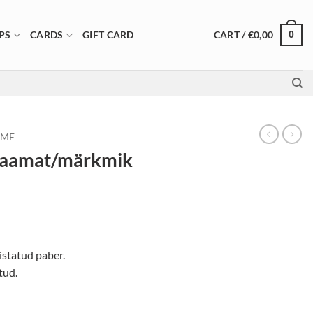
CART /
€
0,00
PS
CARDS
GIFT CARD
0
OME
 raamat/märkmik
istatud paber.
tud.