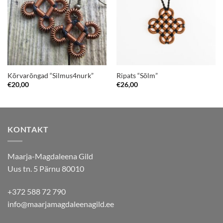
Kõrvarõngad “Silmus4nurk”
Ripats “Sõlm”
€
20,00
€
26,00
KONTAKT
Maarja-Magdaleena Gild
Uus tn. 5 Pärnu 80010
+372 588 72 790
info@maarjamagdaleenagild.ee