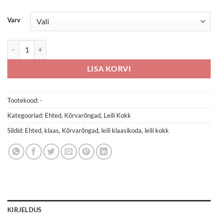
Varv
Klaasist kõrvarõngad kogus
LISA KORVI
Tootekood:
-
Kategooriad:
Ehted
,
Kõrvarõngad
,
Leili Kokk
Sildid:
Ehted
,
klaas
,
Kõrvarõngad
,
leili klaasikoda
,
leili kokk
KIRJELDUS