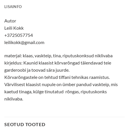
LISAINFO
Autor
Leili Kokk
+3725057754
leilikokk@gmail.com
materjal: klaas, vaskteip, tina, riputuskonksud niklivaba
kirjeldus: Kaunid klaasist kõrvarõngad täiendavad teie
garderoobi ja toovad sära juurde.
Kõrvarõngastele on tehtud tiffani tehnikas raamistus.
Värvilisest klaasist nupule on ümber pandud vaskteip, mis
kaetud tinaga, külge tinutatud rõngas, riputuskonks
niklivaba.
SEOTUD TOOTED