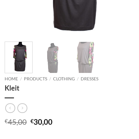
HOME
/
PRODUCTS
/
CLOTHING
/
DRESSES
Kleit
Original
Current
45,00
30,00
€
€
price
price
was:
is: