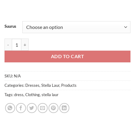
€45,00.
€30,00.
Suurus
Kleit quantity
ADD TO CART
SKU:
N/A
Categories:
Dresses
,
Stella Laur
,
Products
Tags:
dress
,
Clothing
,
stella laur