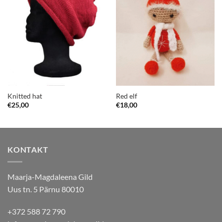
Knitted hat
Red elf
€
25,00
€
18,00
KONTAKT
Maarja-Magdaleena Gild
Uus tn. 5 Pärnu 80010
+372 588 72 790