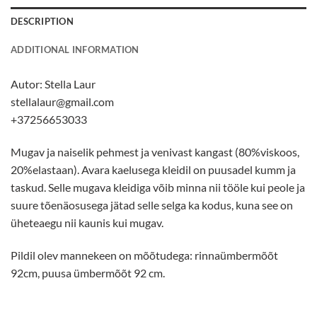
DESCRIPTION
ADDITIONAL INFORMATION
Autor:
Stella Laur
stellalaur@gmail.com
+37256653033
Mugav ja naiselik pehmest ja venivast kangast (80%viskoos,
20%elastaan). Avara kaelusega kleidil on puusadel kumm ja
taskud. Selle mugava kleidiga võib minna nii tööle kui peole ja
suure tõenäosusega jätad selle selga ka kodus, kuna see on
üheteaegu nii kaunis kui mugav.
Pildil olev mannekeen on mõõtudega: rinnaümbermõõt
92cm, puusa ümbermõõt 92 cm.