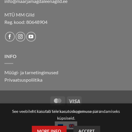
info@maarjamagdaleenagild.ee
MTÜ MM GIld
Reg. kood: 80648904
INFO
Müügi- ja tarnetingimused
Privaatsuspoliitika
MasterCard
Visa
See veebileht kasutab teie kasutuskogemuse parandamiseks
© 2026
MTÜ Maarja-Magdaleena Gild
küpsiseid.
MORE INFO
ACCEPT