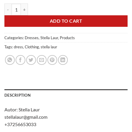
Kleit /tuunika quantity
ADD TO CART
Categories:
Dresses
,
Stella Laur
,
Products
Tags:
dress
,
Clothing
,
stella laur
DESCRIPTION
Autor:
Stella Laur
stellalaur@gmail.com
+37256653033