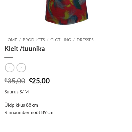
HOME
/
PRODUCTS
/
CLOTHING
/
DRESSES
Kleit /tuunika
Original
Current
35,00
25,00
€
€
price
price
Suurus S/ M
was:
is:
€35,00.
€25,00.
Üldpikkus 88 cm
Rinnaümbermõõt 89 cm