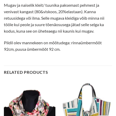
Mugav ja naiselik kleit/ tuunika paksemast pehmest ja
venivast kangast (80&viskoos, 20%elastaan). Kanna
retuusidega või ilma. Selle mugava kleidiga võib minna nii
tööle kui peole ja suure tõenäosusega jätad selle selga ka
kodus, kuna see on üheteaegu nii kaunis kui mugav.
Pildil olev mannekeen on mõõtudega: rinnaümbermõõt
92cm, puusa ümbermõõt 92 cm.
RELATED PRODUCTS