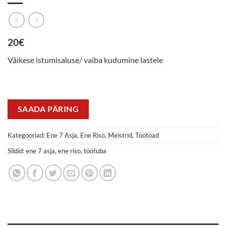
20€
Väikese istumisaluse/ vaiba kudumine lastele
SAADA PÄRING
Kategooriad:
Ene 7 Asja
,
Ene Riso
,
Meistrid
,
Töötoad
Sildid:
ene 7 asja
,
ene riso
,
töötuba