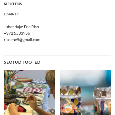
KIRJELDUS
LISAINFO
Juhendaja:
Ene Riso
+372 5533956
risoene5@gmail.com
SEOTUD TOOTED