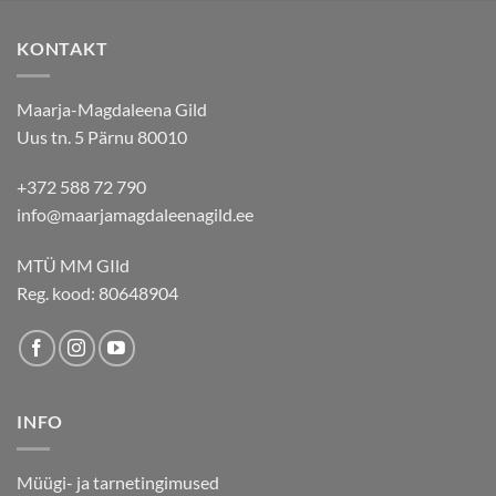
KONTAKT
Maarja-Magdaleena Gild
Uus tn. 5 Pärnu 80010
+372 588 72 790
info@maarjamagdaleenagild.ee
MTÜ MM GIld
Reg. kood: 80648904
INFO
Müügi- ja tarnetingimused