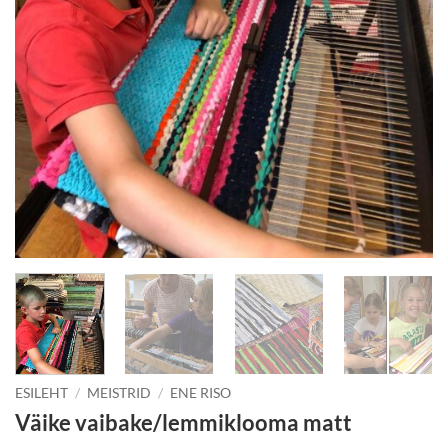
ESILEHT
/
MEISTRID
/
ENE RISO
Väike vaibake/lemmiklooma matt