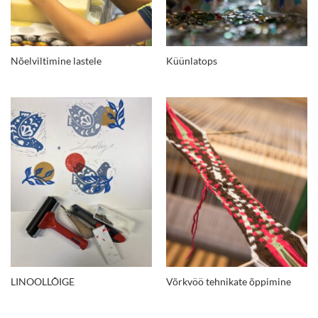
Nõelviltimine lastele
Küünlatops
LINOOLLÕIGE
Võrkvöö tehnikate õppimine