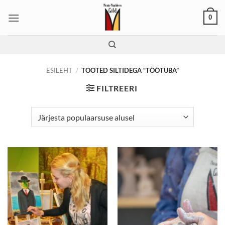
Skip
0
to
content
ESILEHT
/
TOOTED SILTIDEGA “TÖÖTUBA”
FILTREERI