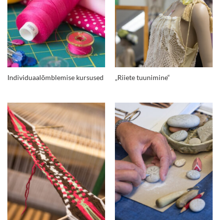
Individuaalõmblemise kursused
„Riiete tuunimine“