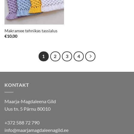
Makramee tehnikas tassialus
€
10,00
1
2
3
4
KONTAKT
Maarja-Magdaleena Gild
Uus tn. 5 Pärnu 80010
+372 588 72 790
info@maarjamagdaleenagild.ee