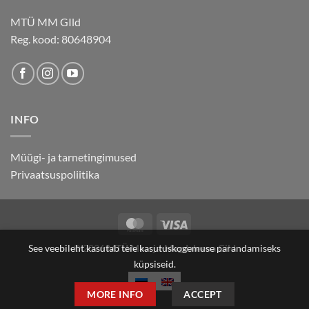
MTÜ MM GIld
Reg. kood: 80648904
INFO
Müügi- ja tarnetingimused
Privaatsuspoliitika
MasterCard
Visa
See veebileht kasutab teie kasutuskogemuse parandamiseks
© 2026
MTÜ Maarja-Magdaleena Gild
küpsiseid.
MORE INFO
ACCEPT