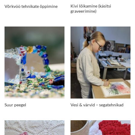
Kivi lõikamine (käsitsi
Võrkvöö tehnikate õppimine
graveerimine)
Suur peegel
Vesi & värvid – segatehnikad