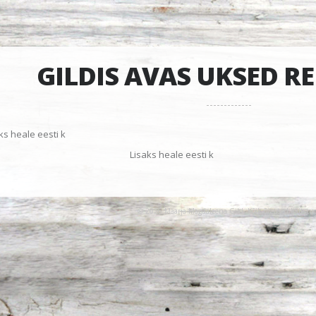
GILDIS AVAS UKSED R
ks heale eesti k
Lisaks heale eesti k
© 2026 Maarja-Magdaleena Gild. Kõik õigused kaitstu