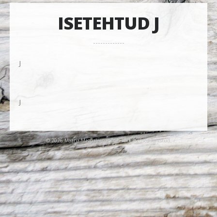
ISETEHTUD J
J
J
© 2026 Maarja-Magdaleena Gild. Kõik õigused kaitstud.