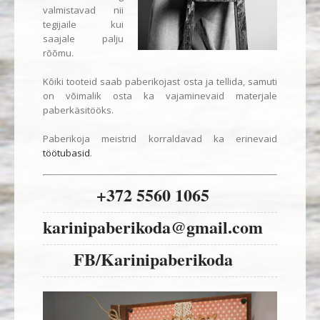
valmistavad nii
tegijaile kui
saajale palju
rõõmu.
Kõiki tooteid saab paberikojast osta ja tellida, samuti
on võimalik osta ka vajaminevaid materjale
paberkäsitööks.
Paberikoja meistrid korraldavad ka erinevaid
töötubasid
.
+372 5560 1065
karinipaberikoda@gmail.com
FB/Karinipaberikoda