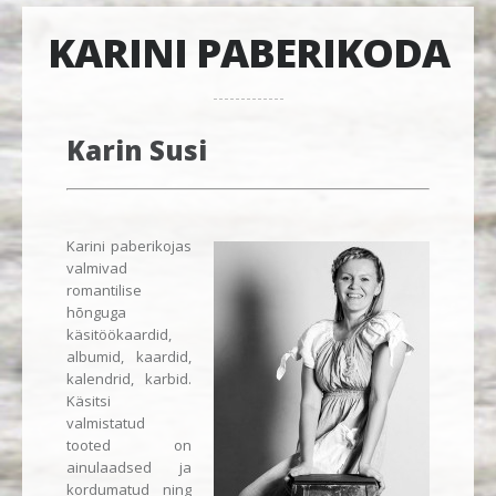
KARINI PABERIKODA
Karin Susi
Karini paberikojas
valmivad
romantilise
hõnguga
käsitöökaardid,
albumid, kaardid,
kalendrid, karbid.
Käsitsi
valmistatud
tooted on
ainulaadsed ja
kordumatud ning