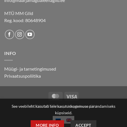
info@maarjamagdaleenagild.ee
MTÜ MM GIld
Reg. kood: 80648904
INFO
Müügi- ja tarnetingimused
Privaatsuspoliitika
MasterCard
Visa
See veebileht kasutab teie kasutuskogemuse parandamiseks
© 2026
MTÜ Maarja-Magdaleena Gild
küpsiseid.
MORE INFO
ACCEPT