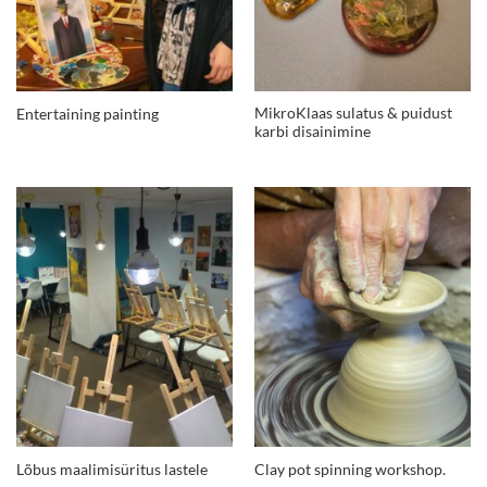
MikroKlaas sulatus & puidust
Entertaining painting
karbi disainimine
Lõbus maalimisüritus lastele
Clay pot spinning workshop.