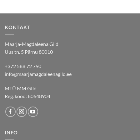
KONTAKT
Maarja-Magdaleena Gild
Uus tn. 5 Pärnu 80010
+372 588 72 790
info@maarjamagdaleenagild.ee
MTÜ MM GIld
Reg. kood: 80648904
INFO