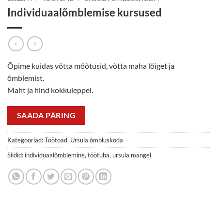
Individuaalõmblemise kursused
Õpime kuidas võtta mõõtusid, võtta maha lõiget ja
õmblemist.
Maht ja hind kokkuleppel.
SAADA PÄRING
Kategooriad:
Töötoad
,
Ursula õmbluskoda
Sildid:
individuaalõmblemine
,
töötuba
,
ursula mangel